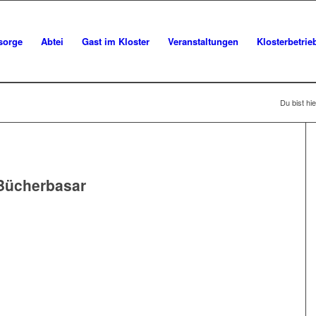
sorge
Abtei
Gast im Kloster
Veranstaltungen
Klosterbetrie
Du bist hie
Bücherbasar