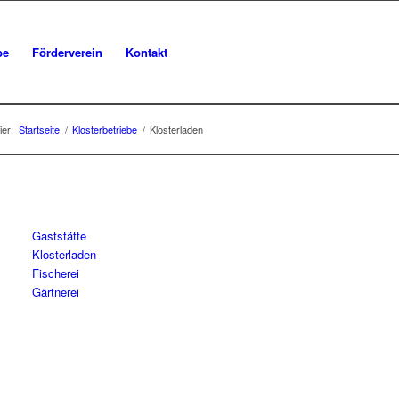
be
Förderverein
Kontakt
ier:
Startseite
/
Klosterbetriebe
/
Klosterladen
Gaststätte
Klosterladen
Fischerei
Gärtnerei