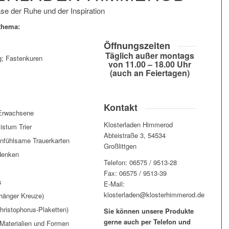
se der Ruhe und der Inspiration
thema:
Öffnungszeiten
Täglich außer montags
; Fastenkuren
von 11.00 – 18.00 Uhr
(auch an Feiertagen)
Kontakt
 Erwachsene
Klosterladen Himmerod
istum Trier
Abteistraße 3, 54534
infühlsame Trauerkarten
Großlittgen
denken
Telefon: 06575 / 9513-28
Fax: 06575 / 9513-39
s
E-Mail:
klosterladen@klosterhimmerod.de
hänger Kreuze)
hristophorus-Plaketten)
Sie können unsere Produkte
gerne auch per Telefon und
Materialien und Formen