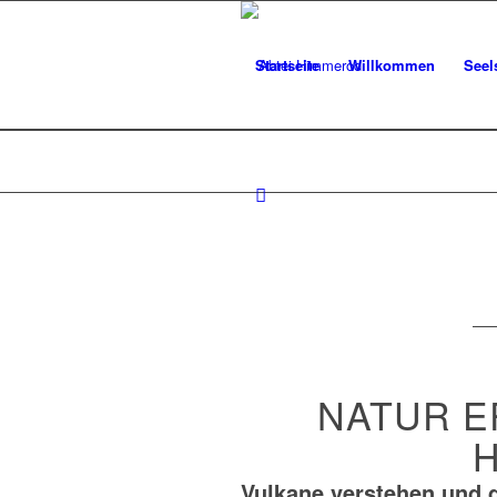
Startseite
Willkommen
Seel
NATUR E
Vulkane verstehen und d