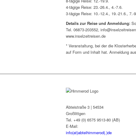
8-tägige Reise: 12.-19.9.
4-tägige Reise: 23.-26.4., 4.-7.6.
3-tägige Reise: 10.-12.4., 19.-21.6., 7.-9
Details zur Reise und Anmeldung:
So
Tel. 06873-203552, info@inselzeitreise
www.inselzeitreisen.de
* Veranstaltung, bei der die Klosterher
auf Form und Inhalt hat. Anmeldung au
Abteistraße 3 | 54534
Großlittgen
Tel. +49 (0) 6575 9513-80 (AB)
E-Mail:
info(at)abteihimmerod(.)de