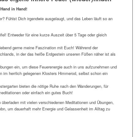
 Hand in Hand!
r? Fühlst Dich irgendwie ausgelaugt, und das Leben läuft so an
ifel! Entweder für eine kurze Auszeit über 5 Tage oder gleich
e liebend gerne meine Faszination mit Euch! Während der
hlands, in der das heiße Erdgestein unseren Füßen näher ist als
übungen ein, um diese Feuerenergie auch in uns aufzunehmen und
en im herrlich gelegenen Klosters Himmerod, selbst schon ein
stergarten bieten die nötige Ruhe nach den Wanderungen, für
editationen oder einfach ein gutes Buch!
zu überladen mit vielen verschiedenen Meditationen und Übungen,
bn, um dauerhaft mehr Energie und Gelassenheit im Alltag zu