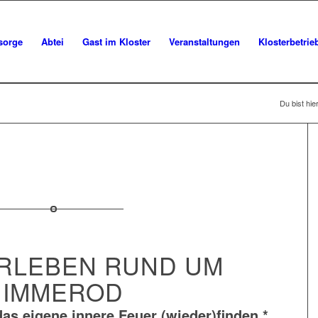
sorge
Abtei
Gast im Kloster
Veranstaltungen
Klosterbetrie
Du bist hier
RLEBEN RUND UM
HIMMEROD
as eigene innere Feuer (wieder)finden *