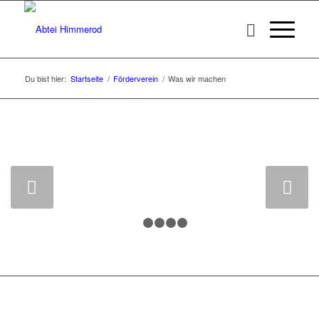
Du bist hier:
Startseite
/
Förderverein
/
Was wir machen
Weiter
1
2
3
4
5