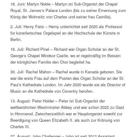
18. Juni: Martyn Noble – Martyn ist Sub-Organist der Chapel
Royal, St. James‘s Palace London (bis zu seiner Ernennung zum
König der Wohnsitz von Charles und seiner frau Camilla).
2. Juli: Henry Fairs – Herny unterrichtet seit 2020 als Professor
für künstlerisches Orgelspiel an der Hochschule der Künste in
Berlin.
16. Juli: Richard Pinel – Richard war Organ Scholar an der St.
George‘s Chapel Windsor Castle, wo er regelmäßig im Beisein
der königlichen Familie den Chor begleitet ha.
30. Juli: Rachel Mahon – Rachel wurde in Kanada geboren. Sie
war die erste Frau auf dem Posten des Organ Scholar an der St.
Paul’s Kathedrale London. Im Jahr 2020 wurde sie als Director of
Music an die Kathedrale von Coventry berufen.
13. August: Peter Holder – Peter ist Sub-Organist der
weltberühmten Westminster Abbey und war schon 2022 zu Gast
in Himmerod. Zwischenzeitlich war er Hauptorganist sowohl zur
Beerdigung von Queen Elizabeth II. als auch zur Krönung von
Charles III.
27. August: John Challenger – John ist seit 2012 Assistant