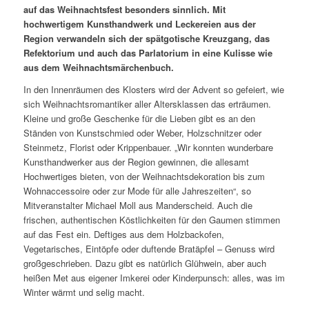
auf das Weihnachtsfest besonders sinnlich. Mit
hochwertigem Kunsthandwerk und Leckereien aus der
Region verwandeln sich der spätgotische Kreuzgang, das
Refektorium und auch das Parlatorium in eine Kulisse wie
aus dem Weihnachtsmärchenbuch.
In den Innenräumen des Klosters wird der Advent so gefeiert, wie
sich Weihnachtsromantiker aller Altersklassen das erträumen.
Kleine und große Geschenke für die Lieben gibt es an den
Ständen von Kunstschmied oder Weber, Holzschnitzer oder
Steinmetz, Florist oder Krippenbauer. „Wir konnten wunderbare
Kunsthandwerker aus der Region gewinnen, die allesamt
Hochwertiges bieten, von der Weihnachtsdekoration bis zum
Wohnaccessoire oder zur Mode für alle Jahreszeiten“, so
Mitveranstalter Michael Moll aus Manderscheid. Auch die
frischen, authentischen Köstlichkeiten für den Gaumen stimmen
auf das Fest ein. Deftiges aus dem Holzbackofen,
Vegetarisches, Eintöpfe oder duftende Bratäpfel – Genuss wird
großgeschrieben. Dazu gibt es natürlich Glühwein, aber auch
heißen Met aus eigener Imkerei oder Kinderpunsch: alles, was im
Winter wärmt und selig macht.