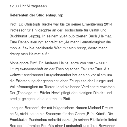
12.30 Uhr Mittagessen
Referenten der Studientagung:
Prof. Dr. Christoph Türcke war bis zu seiner Emeritierung 2014
Professor für Philosophie an der Hochschule für Grafik und
Buchkunst Leipzig. In seinem 2014 publizierten Buch „Heimat.
Eine Rehabilitierung“ schreibt er: „Je mehr Heimatlosigkeit die
mobile, flexible neoliberale Welt mit sich bringt, desto mehr
drängt sich Heimat auf.“
Monsignore Prof. Dr. Andreas Heinz lehrte von 1987 – 2007
Liturgiewissenschaft an der Theologischen Fakultät Trier. Als
weltweit anerkannter Liturgiehistoriker hat er sich vor allem um
die Erforschung der geschichtlichen Zeugnisse der Liturgie und
Volksfrömmigkeit im Trierer Land bleibende Verdienste erworben.
Der „Theologe mit Eifeler Herz“ pflegt den hiesigen Dialekt und
predigt gelegentlich auch mal in Platt.
Jacques Berndorf, der mit bürgerlichem Namen Michael Preute
heißt, steht heute als Synonym für das Genre „Eifel-Krimi“. Die
Frankfurter Rundschau schreibt dazu: „In seinen Eifelkrimis liefert
Berndorf stimmige Porträts einer Landschaft und ihrer Bewohner