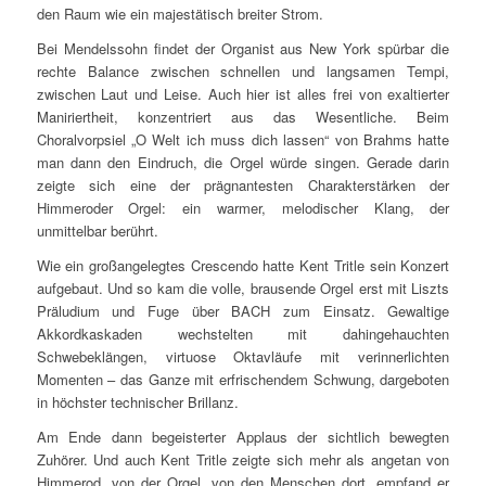
den Raum wie ein majestätisch breiter Strom.
Bei Mendelssohn findet der Organist aus New York spürbar die
rechte Balance zwischen schnellen und langsamen Tempi,
zwischen Laut und Leise. Auch hier ist alles frei von exaltierter
Maniriertheit, konzentriert aus das Wesentliche. Beim
Choralvorpsiel „O Welt ich muss dich lassen“ von Brahms hatte
man dann den Eindruch, die Orgel würde singen. Gerade darin
zeigte sich eine der prägnantesten Charakterstärken der
Himmeroder Orgel: ein warmer, melodischer Klang, der
unmittelbar berührt.
Wie ein großangelegtes Crescendo hatte Kent Tritle sein Konzert
aufgebaut. Und so kam die volle, brausende Orgel erst mit Liszts
Präludium und Fuge über BACH zum Einsatz. Gewaltige
Akkordkaskaden wechstelten mit dahingehauchten
Schwebeklängen, virtuose Oktavläufe mit verinnerlichten
Momenten – das Ganze mit erfrischendem Schwung, dargeboten
in höchster technischer Brillanz.
Am Ende dann begeisterter Applaus der sichtlich bewegten
Zuhörer. Und auch Kent Tritle zeigte sich mehr als angetan von
Himmerod, von der Orgel, von den Menschen dort, empfand er