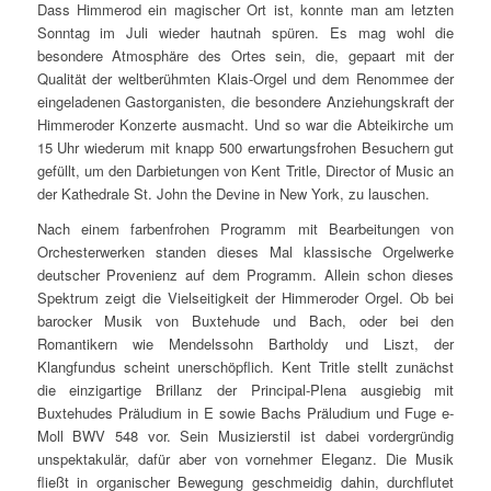
Dass Himmerod ein magischer Ort ist, konnte man am letzten
Sonntag im Juli wieder hautnah spüren. Es mag wohl die
besondere Atmosphäre des Ortes sein, die, gepaart mit der
Qualität der weltberühmten Klais-Orgel und dem Renommee der
eingeladenen Gastorganisten, die besondere Anziehungskraft der
Himmeroder Konzerte ausmacht. Und so war die Abteikirche um
15 Uhr wiederum mit knapp 500 erwartungsfrohen Besuchern gut
gefüllt, um den Darbietungen von Kent Tritle, Director of Music an
der Kathedrale St. John the Devine in New York, zu lauschen.
Nach einem farbenfrohen Programm mit Bearbeitungen von
Orchesterwerken standen dieses Mal klassische Orgelwerke
deutscher Provenienz auf dem Programm. Allein schon dieses
Spektrum zeigt die Vielseitigkeit der Himmeroder Orgel. Ob bei
barocker Musik von Buxtehude und Bach, oder bei den
Romantikern wie Mendelssohn Bartholdy und Liszt, der
Klangfundus scheint unerschöpflich. Kent Tritle stellt zunächst
die einzigartige Brillanz der Principal-Plena ausgiebig mit
Buxtehudes Präludium in E sowie Bachs Präludium und Fuge e-
Moll BWV 548 vor. Sein Musizierstil ist dabei vordergründig
unspektakulär, dafür aber von vornehmer Eleganz. Die Musik
fließt in organischer Bewegung geschmeidig dahin, durchflutet