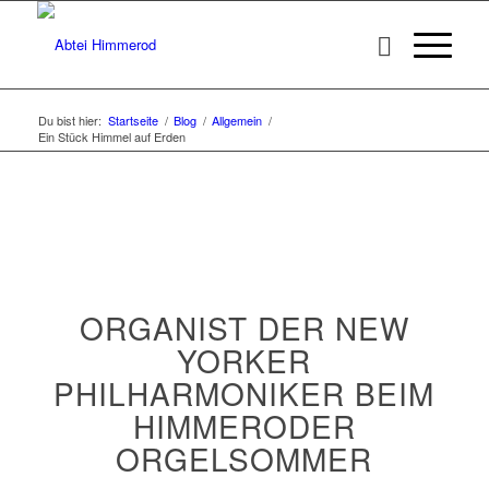
Du bist hier:
Startseite
/
Blog
/
Allgemein
/
Ein Stück Himmel auf Erden
ORGANIST DER NEW
YORKER
PHILHARMONIKER BEIM
HIMMERODER
ORGELSOMMER