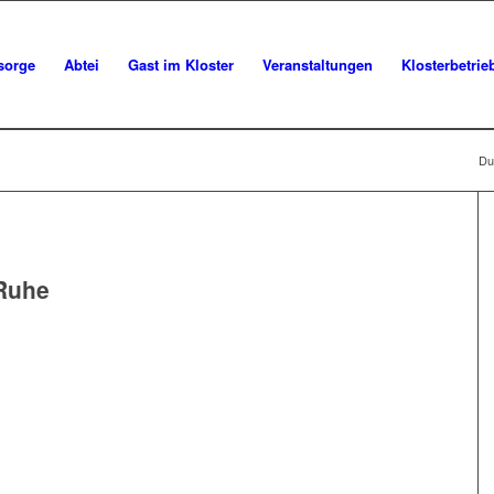
sorge
Abtei
Gast im Kloster
Veranstaltungen
Klosterbetrie
Du 
Ruhe