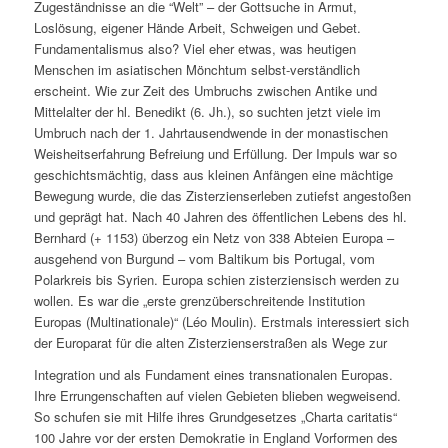
Zugeständnisse an die “Welt” – der Gottsuche in Armut,
Loslösung, eigener Hände Arbeit, Schweigen und Gebet.
Fundamentalismus also? Viel eher etwas, was heutigen
Menschen im asiatischen Mönchtum selbst-verständlich
erscheint. Wie zur Zeit des Umbruchs zwischen Antike und
Mittelalter der hl. Benedikt (6. Jh.), so suchten jetzt viele im
Umbruch nach der 1. Jahrtausendwende in der monastischen
Weisheitserfahrung Befreiung und Erfüllung. Der Impuls war so
geschichtsmächtig, dass aus kleinen Anfängen eine mächtige
Bewegung wurde, die das Zisterzienserleben zutiefst angestoßen
und geprägt hat. Nach 40 Jahren des öffentlichen Lebens des hl.
Bernhard (+ 1153) überzog ein Netz von 338 Abteien Europa –
ausgehend von Burgund – vom Baltikum bis Portugal, vom
Polarkreis bis Syrien. Europa schien zisterziensisch werden zu
wollen. Es war die „erste grenzüberschreitende Institution
Europas (Multinationale)“ (Léo Moulin). Erstmals interessiert sich
der Europarat für die alten Zisterzienserstraßen als Wege zur
Integration und als Fundament eines transnationalen Europas.
Ihre Errungenschaften auf vielen Gebieten blieben wegweisend.
So schufen sie mit Hilfe ihres Grundgesetzes „Charta caritatis“
100 Jahre vor der ersten Demokratie in England Vorformen des