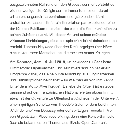
ausgezeichneten Ruf rund um den Globus, denn er versteht es
wie nur wenige, die Königin der Instrumente in einem derart
brillanten, ungemein farbenfrohem und glänzendem Licht
erstrahlen zu lassen. Er ist ein Entertainer par excellence, einer
der für sein Publikum musiziert, der stets die Kommunikation zu
seinen Zuhörern sucht. Mit dieser Art und seinen mühelos
virtuosen Darbietungen, die stets spielerich leicht daherkommen,
erreicht Thomas Heywood über den Kreis orgelgenuiner Hörer
hinaus weit mehr Menschen als die meisten seiner Kollegen.
Am
Sonntag, dem 14. Juli 2019,
ist er wieder zu Gast beim
Himmeroder Orgelsommer. Und selbstverständlich hat er ein
Programm dabei, das eine bunte Mischung aus Originalwerken
und Transkriptionen beinhaltet – so wie man es von ihm kennt.
Unter dem Motto „Vive l’orgue“ (Es lebe die Orgel!) ist es zudem
passsend auf den französischen Nationalfeiertag abgestimmt,
etwa mit der Ouvertüre zu Offenbachs „Orpheus in der Unterwelt“,
einem quirligen Scherzo von Théodore Salomé, dem berühmten
„Clair de lune“ von Debussy oder der spritzigen Toccata h-Moll
von Gigout. Zum Abschluss erklingt dann eine Konzertfantasie
über die bekanntesten Themen aus Bizets Oper „Carmen“.