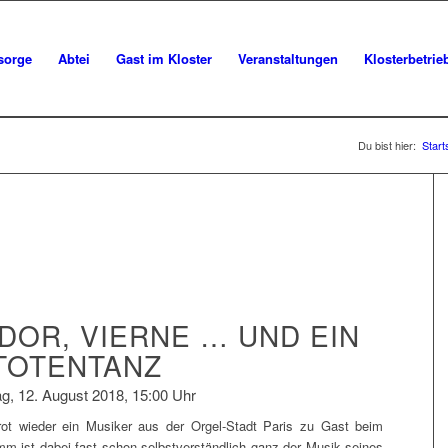
sorge
Abtei
Gast im Kloster
Veranstaltungen
Klosterbetrie
Du bist hier:
Start
DOR, VIERNE … UND EIN
TOTENTANZ
g, 12. August 2018, 15:00 Uhr
rot wieder ein Musiker aus der Orgel-Stadt Paris zu Gast beim
 ist dabei fast schon selbstverständlich ganz der Musik seines