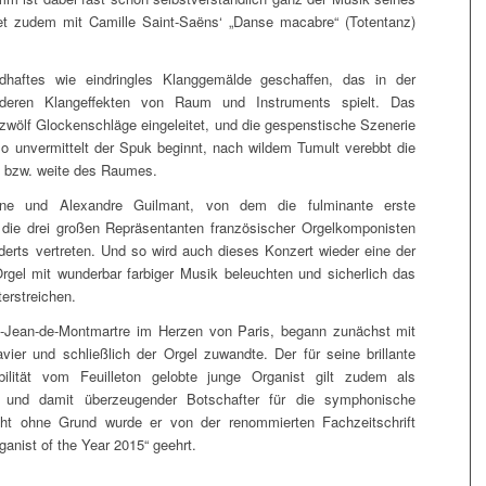
tet zudem mit Camille Saint-Saëns‘ „Danse macabre“ (Totentanz)
ldhaftes wie eindringles Klanggemälde geschaffen, das in der
eren Klangeffekten von Raum und Instruments spielt. Das
zwölf Glockenschläge eingeleitet, und die gespenstische Szenerie
So unvermittelt der Spuk beginnt, nach wildem Tumult verebbt die
le bzw. weite des Raumes.
erne und Alexandre Guilmant, von dem die fulminante erste
 die drei großen Repräsentanten französischer Orgelkomponisten
derts vertreten. Und so wird auch dieses Konzert wieder eine der
Orgel mit wunderbar farbiger Musik beleuchten und sicherlich das
erstreichen.
St-Jean-de-Montmartre im Herzen von Paris, begann zunächst mit
vier und schließlich der Orgel zuwandte. Der für seine brillante
ilität vom Feuilleton gelobte junge Organist gilt zudem als
ft und damit überzeugender Botschafter für die symphonische
cht ohne Grund wurde er von der renommierten Fachzeitschrift
ganist of the Year 2015“ geehrt.