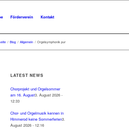
be
Förderverein
Kontakt
seite
/
Blog
/
Allgemein
/
Orgelsymphonik pur
LATEST NEWS
Chorprojekt und Orgelsommer
am 16. August
3. August 2026 -
12:33
Chor- und Orgelmusik kennen in
Himmerod keine Sommerferien
3.
August 2026 - 12:16