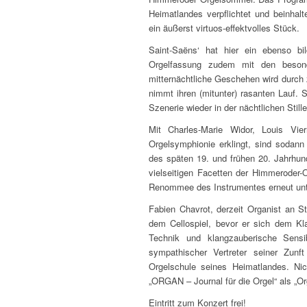
Heimatlandes verpflichtet und beinhal
ein äußerst virtuos-effektvolles Stück.
Saint-Saëns‘ hat hier ein ebenso bi
Orgelfassung zudem mit den besond
mitternächtliche Geschehen wird durch 
nimmt ihren (mitunter) rasanten Lauf. 
Szenerie wieder in der nächtlichen Stil
Mit Charles-Marie Widor, Louis Vi
Orgelsymphionie erklingt, sind sodann
des späten 19. und frühen 20. Jahrhun
vielseitigen Facetten der Himmeroder-
Renommee des Instrumentes erneut unt
Fabien Chavrot, derzeit Organist an 
dem Cellospiel, bevor er sich dem Kla
Technik und klangzauberische Sensib
sympathischer Vertreter seiner Zun
Orgelschule seines Heimatlandes. Ni
„ORGAN – Journal für die Orgel“ als „Or
Eintritt zum Konzert frei!