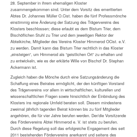
28. September in ihrem ehemaligen Kloster
zusammengekommen sind. Unter dem Vorsitz des emeritierten
Abtes Dr. Johannes Müller O.Cist. haben die fünf Professmönche
einstimmig eine Änderung der Satzung des Trägervereins des
Klosters beschlossen; diese erlaubt es dem Bistum Trier, dem
Bischöflichen Stuhl zu Trier und dem jeweiligen Rektor der
Abteikirche, Mitglieder des Vereins Kloster Himmerod OCist. e.V.
zu werden. Damit kann das Bistum Trier rechtlich in das Kloster
„einsteigen“, um Himmerod als “geistlichen Ort“ zu erhalten und
zu entwickeln, wie es der erklärte Wille von Bischof Dr. Stephan
Ackermann ist.
Zugleich haben die Mönche durch eine Satzungsänderung die
Schaffung eines Beirates ermöglicht, der den künftigen Vorstand
des Trägervereins vor allem in wirtschaftlichen, kulturellen und
wissenschaftlichen Fragen sowie hinsichtlich der Einbindung des
Klosters ins regionale Umfeld beraten soll. Diesem mindestens
zweimal jährlich tagenden Beirat können bis zu fünf Mitglieder
angehören, die für vier Jahre berufen werden. Der/die Vorsitzende
des Fördervereins Abtei Himmerod e. V. ist stets zu berufen.
Durch diese Regelung soll das erfolgreiche Engagement des seit
2011 bestehenden Fördervereins anerkannt und seitens des