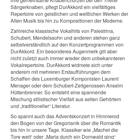
ihre gemeinsame Knabenchorzeit bei den Trierer
Sängerknaben, pflegt DurAkkord ein vielfältiges
Repertoire von geistlichen und weltlichen Werken der
Alten Musik bis hin zu Kompositionen der Moderne.
Zahlreiche klassische Vokalhits von Palestrina,
Schubert, Mendelssohn und anderen stehen ganz
selbstverständlich auf den Konzertprogrammen von
DurAkkord. Ein besonderes Augenmerk gilt aber
nicht zuletzt auch immer wieder dem unbekannteren
Vokalrepertoire. DurAkkord widmete sich unter
anderem mit mehreren Erstaufführungen dem
Schaffen des Luxemburger Komponisten Laurent
Menager oder dem Schubert-Zeitgenossen Anselm
Hüttenbrenner. So entsteht eine spannende
Mischung stilistischer Vielfalt aus selten Gehörtem
und „traditioneller“ Literatur.
So spannt auch das Adventskonzert in Himmerod
den Bogen von der Gregorianik über die Romantik
bis hin in unsere Tage. Klassiker wie „Machet die
Tore weit“ oder „Maria durch ein Dornwald ging“