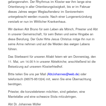
gefangennahm. Der Rhythmus im Kloster war ihm lange eine
Orientierung in aller Orientierungslosigkeit, bis er im Februar
dieses Jahres wegen Weglauftendenz im Seniorenheim
untergebracht werden musste. Nach einer Lungenentzündung
verstarb er nun im Wittlicher Krankenhaus.
Wir danken Abt Bruno für sein Leben als Mönch, Priester und Abt
in unserer Gemeinschaft, für sein Beten und seine Hingabe an
diese Berufung. Der Gute Hirte Jesus Christus möge ihn nun in
seine Arme nehmen und auf die Weiden des ewigen Lebens
führen.
Das Sterbeamt für unseren Altabt feiern wir am Donnerstag, den
11. Mai, um 14.00 h in unserer Abteikirche; anschließend ist die
Beisetzung auf unserem Klosterfriedhof.
Bitte teilen Sie uns per Mail (
AbtJohannes@web.de
) oder
telefonisch (06575-951324) mit, wenn Sie eine Übernachtung
benötigen.
Priester, die konzelebrieren möchten, sind gebeten, eine
Mantelalbe und eine schwarze Stola mitzubringen.
Abt Dr. Johannes Müller