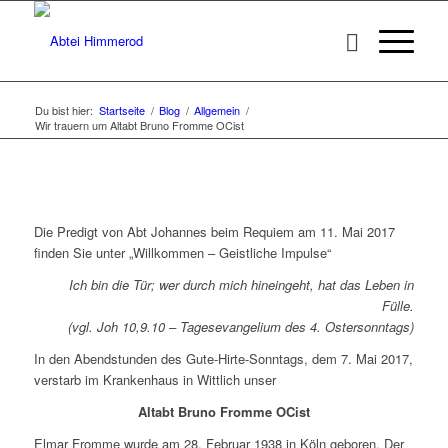
Du bist hier:
Startseite
/
Blog
/
Allgemein
/
Wir trauern um Altabt Bruno Fromme OCist
Die Predigt von Abt Johannes beim Requiem am 11. Mai 2017
finden Sie unter „Willkommen – Geistliche Impulse“
Ich bin die Tür; wer durch mich hineingeht, hat das Leben in
Fülle.
(vgl. Joh 10,9.10 – Tagesevangelium des 4. Ostersonntags)
In den Abendstunden des Gute-Hirte-Sonntags, dem 7. Mai 2017,
verstarb im Krankenhaus in Wittlich unser
Altabt Bruno Fromme OCist
Elmar Fromme wurde am 28. Februar 1938 in Köln geboren. Der