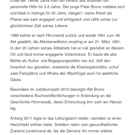
Ende der 1960er Jahre kam ein Hilferuf aus Brasilien um
personelle Hilfe für 2-3 Jahre. Der junge Pater Bruno meldete sich
und blieb in Itatinga für 20 Jahre „hängen“; seine Arbeit als
Pfarrer war sehr engagiert und erfolgreich und zählt sicher zur
glücklichsten Zeit seines Lebens.
1989 kehrte er nach Himmerod zurück und wurde 1991 zum 49.
Abt gewählt; die Abtsbenediktion empfing er am 21. März 1991.
In den 20 Jahren seines Abbatiats hat er viel gestaltet an diesem
Ort und fand immer engagierte Unterstützer. Er baute die alte
Mühle als Kultur- und Begegnungsstätte neu auf, ließ den
Innenhof neu gestalten, erweiterte die Klostergaststätte, schuf
zwei Parkplätze und öffnete den Westflügel auch für weibliche
Gäste.
Besonders im Jubiläumsjahr 2010 besorgte Abt Bruno
verschiedene Buchveröffentlichungen in Anbindung an die
Geschichte Himmerods, deren Erforschung ihm sehr am Herzen
lag.
Anfang 2011 legte er das Leitungsamt nieder, nachdem er einen
Herzinfarkt erlitten hatte. Seitdem nahm sein gesundheitlicher
Zustand zunehmend ab, bis die Demenz ihn immer stärker