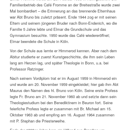
Familienbetrieb des Café Fromme an der Breitestraße wurde zwei
Mal bombardiert – die Erinnerung an das brennende Elternhaus
war Abt Bruno bis zuletzt präsent. Ende 1944 zog er mit seinen
Eltern und seinem jüngeren Bruder nach Bonn-Endenich, wo die
Familie 5 Jahre lebte und Elmar die Grundschule und das
Gymnasium besuchte. 1950 wurde das Café wiedereröffnet;
Elmar beendete die Schule in Köln.
Von der Schule aus lernte er Himmerod kennen. Aber nach dem
Abitur studierte er zuerst Kunstgeschichte, die ihm sein Leben
lang am Herzen lag, und später Theologie in Bonn, u.a. bei
Professor Ratzinger.
Nach seinem Vordiplom trat er im August 1959 in Himmerod ein
und wurde am 20. November 1959 eingekleidet; hier gab ihm Abt
Maurus den Namen des hl. Bruno von Köln. Seine erste Profess
legte Fr. Bruno am 21. November 1960 ab und setzte dann sein
Theologiestudium bei den Benediktinern in Beuron fort. Seine
feierliche Profess legte er zusammen mit Br. Michael am 15.
Oktober 1963 ab und empfing am 16. August 1964 zusammen
mit P. Stephan die Priesterweihe.