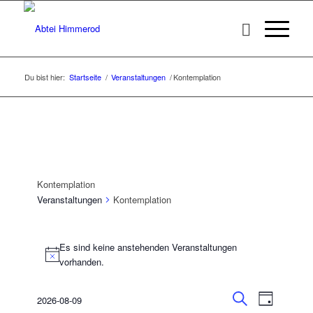
Du bist hier:
Startseite
/
Veranstaltungen
/
Kontemplation
Kontemplation
Veranstaltungen
Kontemplation
Veranstaltungen
Es sind keine anstehenden Veranstaltungen
für
Hinweis
vorhanden.
9.
August
Veransta
Veranst
2026-08-09
Tag
Ansicht