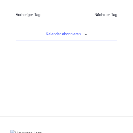
2026
Suche
Datum
Suche
Navigat
wählen.
und
Vorheriger Tag
Nächster Tag
Ansichten
Navigatio
Kalender abonnieren