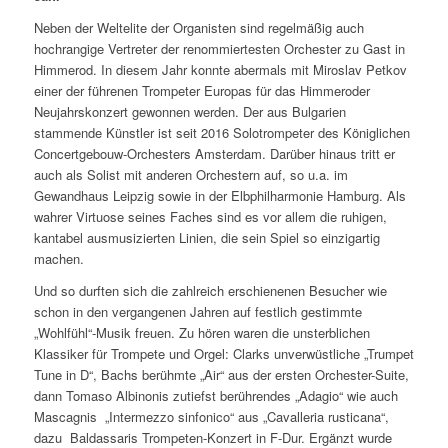
Neben der Weltelite der Organisten sind regelmäßig auch
hochrangige Vertreter der renommiertesten Orchester zu Gast in
Himmerod. In diesem Jahr konnte abermals mit Miroslav Petkov
einer der führenen Trompeter Europas für das Himmeroder
Neujahrskonzert gewonnen werden. Der aus Bulgarien
stammende Künstler ist seit 2016 Solotrompeter des Königlichen
Concertgebouw-Orchesters Amsterdam. Darüber hinaus tritt er
auch als Solist mit anderen Orchestern auf, so u.a. im
Gewandhaus Leipzig sowie in der Elbphilharmonie Hamburg. Als
wahrer Virtuose seines Faches sind es vor allem die ruhigen,
kantabel ausmusizierten Linien, die sein Spiel so einzigartig
machen.
Und so durften sich die zahlreich erschienenen Besucher wie
schon in den vergangenen Jahren auf festlich gestimmte
„Wohlfühl“-Musik freuen. Zu hören waren die unsterblichen
Klassiker für Trompete und Orgel: Clarks unverwüstliche „Trumpet
Tune in D“, Bachs berühmte „Air“ aus der ersten Orchester-Suite,
dann Tomaso Albinonis zutiefst berührendes „Adagio“ wie auch
Mascagnis „Intermezzo sinfonico“ aus „Cavalleria rusticana“,
dazu Baldassaris Trompeten-Konzert in F-Dur. Ergänzt wurde